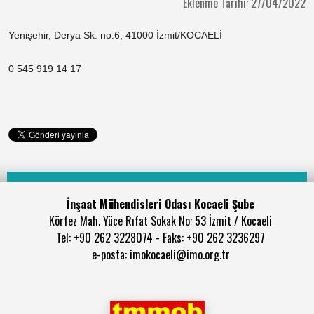
Eklenme Tarihi: 27/04/2022
Yenişehir, Derya Sk. no:6, 41000 İzmit/KOCAELİ
0 545 919 14 17
İnşaat Mühendisleri Odası Kocaeli Şube
Körfez Mah. Yüce Rıfat Sokak No: 53 İzmit / Kocaeli
Tel: +90 262 3228074 - Faks: +90 262 3236297
e-posta: imokocaeli@imo.org.tr