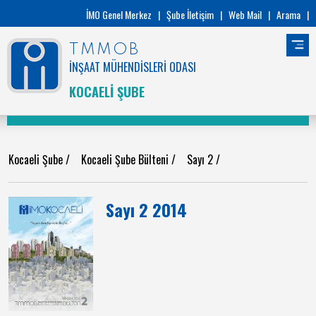
İMO Genel Merkez
|
Şube İletişim
|
Web Mail
|
Arama
|
TMMOB
İNŞAAT MÜHENDİSLERİ ODASI
KOCAELİ ŞUBE
Kocaeli Şube
/
Kocaeli Şube Bülteni
/
Sayı 2
/
Sayı 2 2014