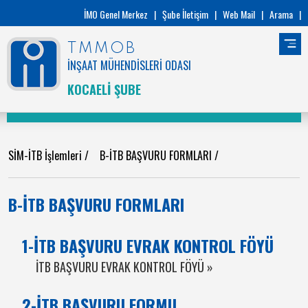
İMO Genel Merkez
|
Şube İletişim
|
Web Mail
|
Arama
|
TMMOB
İNŞAAT MÜHENDİSLERİ ODASI
KOCAELİ ŞUBE
SİM-İTB İşlemleri
/
B-İTB BAŞVURU FORMLARI
/
B-İTB BAŞVURU FORMLARI
1-İTB BAŞVURU EVRAK KONTROL FÖYÜ
İTB BAŞVURU EVRAK KONTROL FÖYÜ »
2-İTB BAŞVURU FORMU