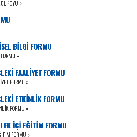
ROL FÖYÜ »
RMU
İSEL BİLGİ FORMU
İ FORMU »
SLEKİ FAALİYET FORMU
LİYET FORMU »
LEKİ ETKİNLİK FORMU
İNLİK FORMU »
LEK İÇİ EĞİTİM FORMU
ĞİTİM FORMU »