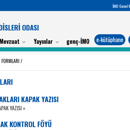
İMO Genel 
İSLERİ ODASI
e-kütüphane
Mevzuat
Yayınlar
genç-İMO
U FORMLARI
/
LARI
AKLARI KAPAK YAZISI
PAK YAZISI »
RAK KONTROL FÖYÜ