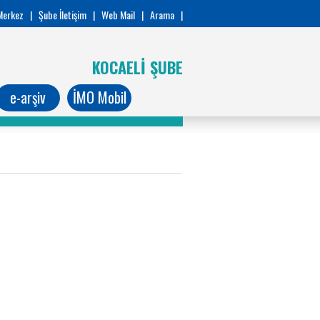
Merkez
|
Şube İletişim
|
Web Mail
|
Arama
|
KOCAELİ ŞUBE
e-arşiv
İMO Mobil