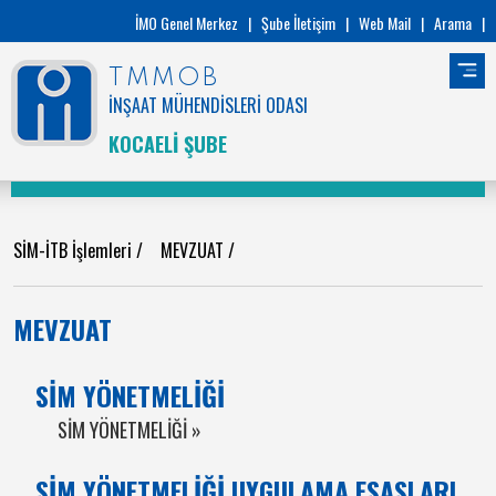
İMO Genel Merkez
|
Şube İletişim
|
Web Mail
|
Arama
|
TMMOB
İNŞAAT MÜHENDİSLERİ ODASI
KOCAELİ ŞUBE
SİM-İTB İşlemleri
/
MEVZUAT
/
MEVZUAT
SİM YÖNETMELİĞİ
SİM YÖNETMELİĞİ »
SİM YÖNETMELİĞİ UYGULAMA ESASLARI