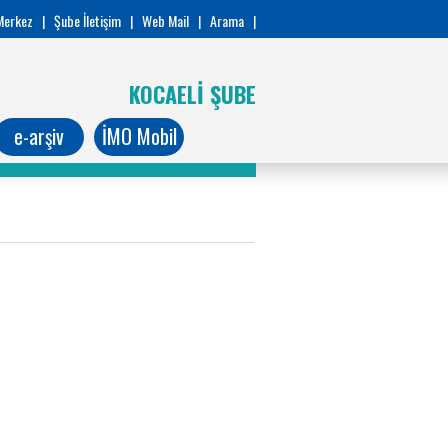
Merkez
|
Şube İletişim
|
Web Mail
|
Arama
|
KOCAELİ ŞUBE
e-arşiv
İMO Mobil