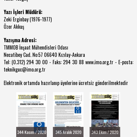
Yazı İşleri Müdürü:
Zeki Erginbay (1976-1977)
Özer Akkuş
Yazışma Adresi:
TMMOB İnşaat Mühendisleri Odası
Necatibey Cad. No:57 06640 Kızılay-Ankara
Tel: (0.312) 294 30 00 - Faks: 294 30 88 www.imo.org.tr - E-posta:
teknikguc@imo.org.tr
Elektronik ortamda hazırlanıp üyelerine ücretsiz gönderilmektedir
344 Kasım / 2020
345 Aralık 2020
343 Ekim / 2020