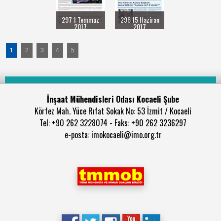
297 1 Temmuz
296 15 Haziran
2017
2017
1
2
3
4
5
İnşaat Mühendisleri Odası Kocaeli Şube
Körfez Mah. Yüce Rıfat Sokak No: 53 İzmit / Kocaeli
Tel: +90 262 3228074 - Faks: +90 262 3236297
e-posta: imokocaeli@imo.org.tr