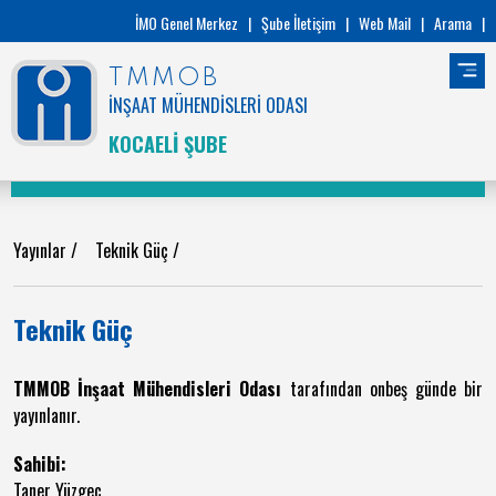
İMO Genel Merkez
|
Şube İletişim
|
Web Mail
|
Arama
|
TMMOB
İNŞAAT MÜHENDİSLERİ ODASI
KOCAELİ ŞUBE
Yayınlar
/
Teknik Güç
/
Teknik Güç
TMMOB İnşaat Mühendisleri Odası
tarafından onbeş günde bir
yayınlanır.
Sahibi:
Taner Yüzgeç