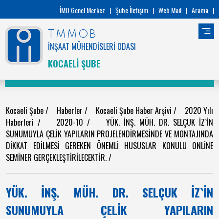
İMO Genel Merkez
|
Şube İletişim
|
Web Mail
|
Arama
|
TMMOB
İNŞAAT MÜHENDİSLERİ ODASI
KOCAELİ ŞUBE
Kocaeli Şube
/
Haberler
/
Kocaeli Şube Haber Arşivi
/
2020 Yılı
Haberleri
/
2020-10
/
YÜK. İNŞ. MÜH. DR. SELÇUK İZ`İN
SUNUMUYLA ÇELİK YAPILARIN PROJELENDİRMESİNDE VE MONTAJINDA
DİKKAT EDİLMESİ GEREKEN ÖNEMLİ HUSUSLAR KONULU ONLİNE
SEMİNER GERÇEKLEŞTİRİLECEKTİR.
/
YÜK. İNŞ. MÜH. DR. SELÇUK İZ`İN
SUNUMUYLA ÇELİK YAPILARIN