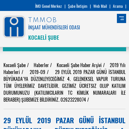
İMO Genel Merkez
|
Şube İletişim
|
Web Mail
|
Arama
|
TMMOB
İNŞAAT MÜHENDİSLERİ ODASI
KOCAELİ ŞUBE
Kocaeli Şube
/
Haberler
/
Kocaeli Şube Haber Arşivi
/
2019 Yılı
Haberleri
/
2019-09
/
29 EYLÜL 2019 PAZAR GÜNÜ İSTANBUL
BÜYÜKADA`YA DÜZENLEYECEĞİMİZ 4. GELENEKSEL VAPUR TURUNA
TÜM ÜYELERİMİZ DAVETLİDİR. GEZİMİZ ÜCRETSIZ OLUP KATILIM
DURUMUNUZU (KATILIMCILARIN TC KİMLİK NUMARALARI İLE
BERABER) ŞUBEMİZE BİLDİRİNİZ. 02623228074
/
29 EYLÜL 2019 PAZAR GÜNÜ İSTANBUL