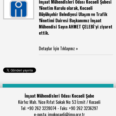
İnşaat Mühendisleri Odası Kocaeli Şubesi
Yönetim Kurulu olarak, Kocaeli
Büyükşehir Belediyesi Ulaşım ve Trafik
Yönetimi Dairesi Başkanımız İnşaat
Mühendisi Sayın AHMET ÇELEBİ`yi ziyaret
ettik.
Detaylar İçin Tıklayınız »
İnşaat Mühendisleri Odası Kocaeli Şube
Körfez Mah. Yüce Rıfat Sokak No: 53 İzmit / Kocaeli
Tel: +90 262 3228074 - Faks: +90 262 3236297
e-posta: imokocaeli@imo.org.tr