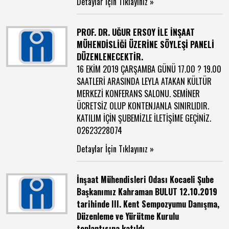
Detaylar İçin Tıklayınız »
PROF. DR. UĞUR ERSOY İLE İNŞAAT
MÜHENDİSLİĞİ ÜZERİNE SÖYLEŞİ PANELİ
DÜZENLENECEKTİR.
16 EKİM 2019 ÇARŞAMBA GÜNÜ 17.00 ? 19.00
SAATLERİ ARASINDA LEYLA ATAKAN KÜLTÜR
MERKEZİ KONFERANS SALONU. SEMİNER
ÜCRETSİZ OLUP KONTENJANLA SINIRLIDIR.
KATILIM İÇİN ŞUBEMİZLE İLETİŞİME GEÇİNİZ.
02623228074
Detaylar İçin Tıklayınız »
İnşaat Mühendisleri Odası Kocaeli Şube
Başkanımız Kahraman BULUT 12.10.2019
tarihinde III. Kent Sempozyumu Danışma,
Düzenleme ve Yürütme Kurulu
toplantısına katıldı.