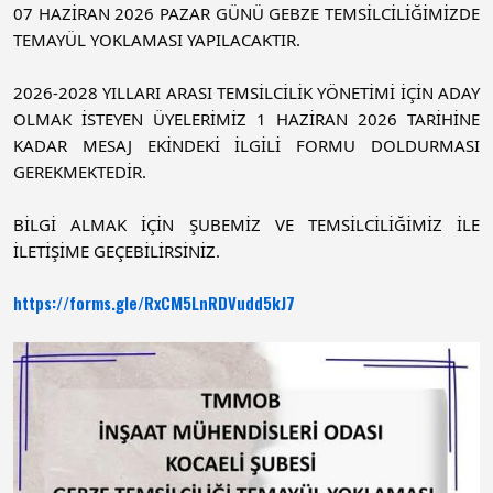
07 HAZİRAN 2026 PAZAR GÜNÜ GEBZE TEMSİLCİLİĞİMİZDE 
TEMAYÜL YOKLAMASI YAPILACAKTIR. 
2026-2028 YILLARI ARASI TEMSİLCİLİK YÖNETİMİ İÇİN ADAY 
OLMAK İSTEYEN ÜYELERİMİZ 1 HAZİRAN 2026 TARİHİNE 
KADAR MESAJ EKİNDEKİ İLGİLİ FORMU DOLDURMASI 
GEREKMEKTEDİR. 
BİLGİ ALMAK İÇİN ŞUBEMİZ VE TEMSİLCİLİĞİMİZ İLE 
İLETİŞİME GEÇEBİLİRSİNİZ. 
https://forms.gle/RxCM5LnRDVudd5kJ7