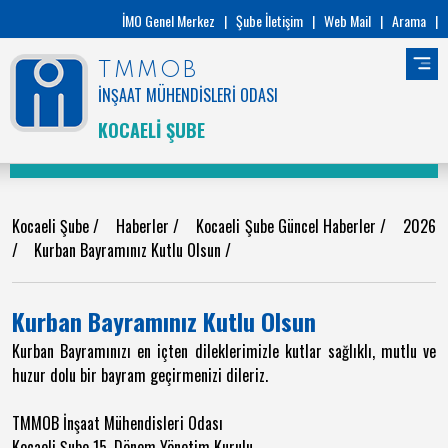
İMO Genel Merkez
|
Şube İletişim
|
Web Mail
|
Arama
|
TMMOB
İNŞAAT MÜHENDİSLERİ ODASI
KOCAELİ ŞUBE
Kocaeli Şube
/
Haberler
/
Kocaeli Şube Güncel Haberler
/
2026
/
Kurban Bayramınız Kutlu Olsun
/
Kurban Bayramınız Kutlu Olsun
Kurban Bayramınızı en içten dileklerimizle kutlar sağlıklı, mutlu ve
huzur dolu bir bayram geçirmenizi dileriz.
TMMOB İnşaat Mühendisleri Odası
Kocaeli Şube 15. Dönem Yönetim Kurulu