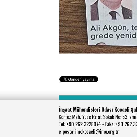
İnşaat Mühendisleri Odası Kocaeli Şu
Körfez Mah. Yüce Rıfat Sokak No: 53 İzmit
Tel: +90 262 3228074 - Faks: +90 262 
e-posta: imokocaeli@imo.org.tr