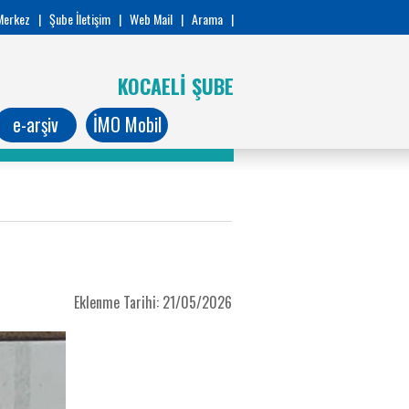
Merkez
|
Şube İletişim
|
Web Mail
|
Arama
|
KOCAELİ ŞUBE
e-arşiv
İMO Mobil
Eklenme Tarihi: 21/05/2026