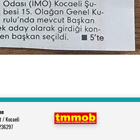
be
 / Kocaeli
3236297