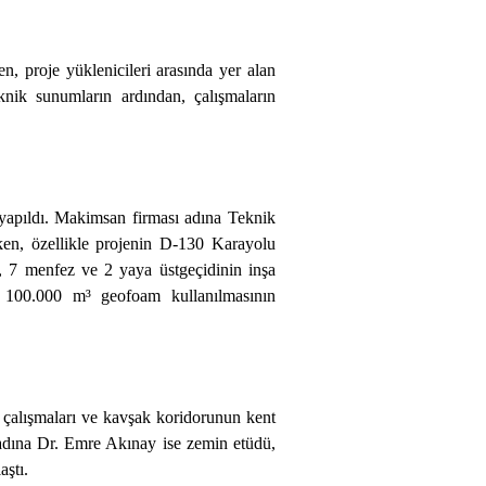
, proje yüklenicileri arasında yer alan
knik sunumların ardından, çalışmaların
 yapıldı. Makimsan firması adına Teknik
ken, özellikle projenin D-130 Karayolu
ü, 7 menfez ve 2 yaya üstgeçidinin inşa
ık 100.000 m³ geofoam kullanılmasının
alışmaları ve kavşak koridorunun kent
ı adına Dr. Emre Akınay ise zemin etüdü,
laştı.