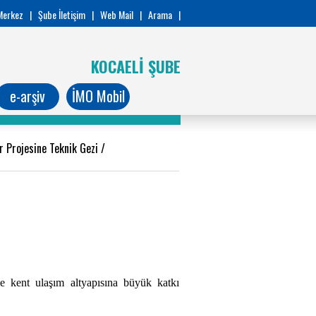
Merkez
|
Şube İletişim
|
Web Mail
|
Arama
|
KOCAELİ ŞUBE
e-arşiv
İMO Mobil
r Projesine Teknik Gezi
/
e kent ulaşım altyapısına büyük katkı