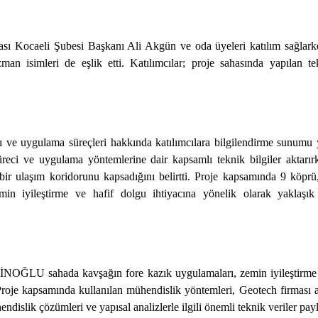
sı Kocaeli Şubesi Başkanı Ali Akgün ve oda üyeleri katılım sağlarken
n isimleri de eşlik etti. Katılımcılar; proje sahasında yapılan te
ı ve uygulama süreçleri hakkında katılımcılara bilgilendirme sunumu
reci ve uygulama yöntemlerine dair kapsamlı teknik bilgiler aktarır
bir ulaşım koridorunu kapsadığını belirtti. Proje kapsamında 9 köpr
min iyileştirme ve hafif dolgu ihtiyacına yönelik olarak yaklaş
OĞLU sahada kavşağın fore kazık uygulamaları, zemin iyileştirme ç
. Proje kapsamında kullanılan mühendislik yöntemleri, Geotech firmas
islik çözümleri ve yapısal analizlerle ilgili önemli teknik veriler pay