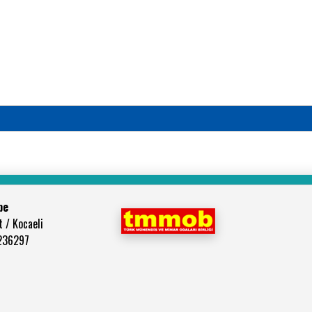
be
 / Kocaeli
3236297