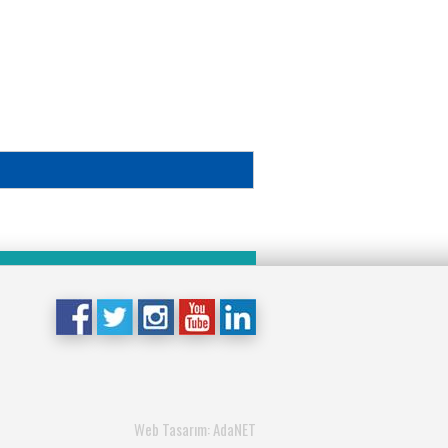
Web Tasarım: AdaNET