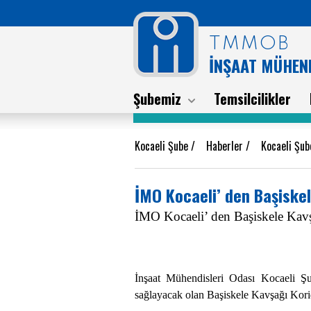
TMMOB
İNŞAAT MÜHEND
Şubemiz
Temsilcilikler
Kocaeli Şube
/
Haberler
/
Kocaeli Şub
İMO Kocaeli’ den Başiskel
İMO Kocaeli’ den Başiskele Kavş
İnşaat Mühendisleri Odası Kocaeli Şu
sağlayacak olan Başiskele Kavşağı Korid