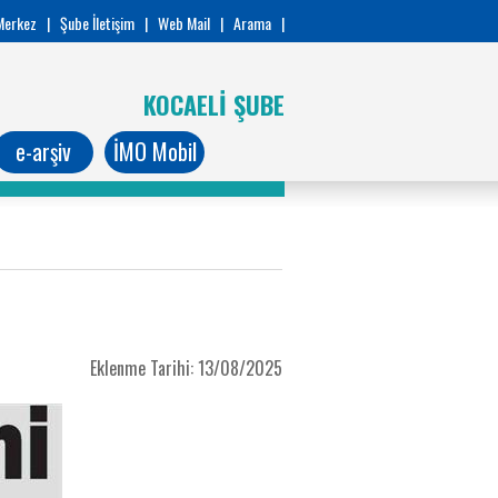
Merkez
|
Şube İletişim
|
Web Mail
|
Arama
|
KOCAELİ ŞUBE
e-arşiv
İMO Mobil
Eklenme Tarihi: 13/08/2025