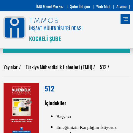
İMO Genel Merkez
|
Şube İletişim
|
Web Mail
|
Arama
|
TMMOB
İNŞAAT MÜHENDİSLERİ ODASI
KOCAELİ ŞUBE
Yayınlar
/
Türkiye Mühendislik Haberleri (TMH)
/
512
/
512
İçindekiler
Başyazı
Emeğimizin Karşılığını İstiyoruz